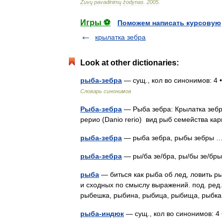
Žuvų
pavadinimų
žodynas
.
2005
.
Игры ⚽
Поможем написать курсовую
крылатка зебра
Look at other dictionaries:
рыба-зебра
— сущ., кол во синонимов: 4 •
Словарь синонимов
Рыба-зебра
— Рыба зебра: Крылатка зебра
рерио (Danio rerio) вид рыб семейства 
рыба-зебра
— рыба зебра, рыбы зебры
рыба-зебра
— ры/ба зе/бра, ры/бы зе/б
рыба
— биться как рыба об лед, ловить ры
и сходных по смыслу выражений. под. ред.
рыбешка, рыбина, рыбица, рыбища, рыбк
рыба-индюк
— сущ., кол во синонимов: 4 