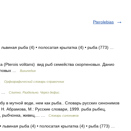
Pterolebias
 львиная рыба (4) • полосатая крылатка (4) • рыба (773) …
 (Pterois volitans) вид рыб семейства скорпеновых. Данио
карповых …
Википедия
 …
Орфографический словарь-справочник
ры …
Слитно. Раздельно. Через дефис.
бу в мутной воде, нем как рыба.. Словарь русских синонимов
 Н. Абрамова, М.: Русские словари, 1999. рыба рыбец,
а, рыбчонка, живец,… …
Словарь синонимов
• львиная рыба (4) • полосатая крылатка (4) • рыба (773) …