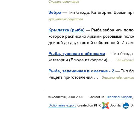
Словарь синонимов
Зебра
— Тип блюда: Категория: Время пр
кулинарных рецептов
Крылатка (рыба)
— Рыба зебра или полоса
которое расписано яркими розовыми поло
длиной до двух третей собственной. Игла
Рыба, тушеная с яблоками
— Тип блюда: 
категории (Блюда из форели) …
Энциклопе
Рыба, запеченная в сметане - 2
— Тип блю
Рецепт приготовления …
Энциклопедия кулин
© Academic, 2000-2026
Contact us:
Technical Support
,
Dictionaries export
, created on PHP,
Joomla,
Dr