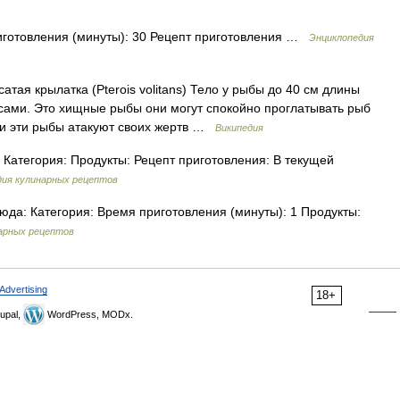
иготовления (минуты): 30 Рецепт приготовления …
Энциклопедия
тая крылатка (Pterois volitans) Тело у рыбы до 40 см длины
сами. Это хищные рыбы они могут спокойно проглатывать рыб
ми эти рыбы атакуют своих жертв …
Википедия
Категория: Продукты: Рецепт приготовления: В текущей
дия кулинарных рецептов
да: Категория: Время приготовления (минуты): 1 Продукты:
арных рецептов
Advertising
18+
upal,
WordPress, MODx.