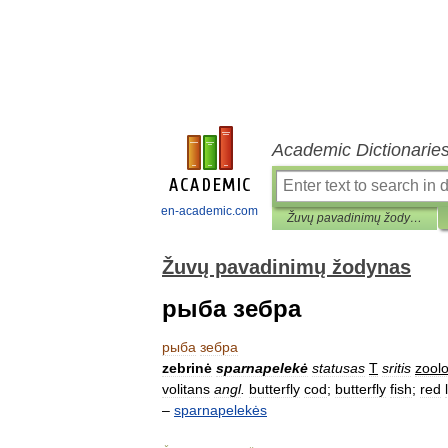
Academic Dictionarie
en-academic.com
Žuvų pavadinimų žodynas
Žuvų pavadinimų žodynas
рыба зебра
рыба
зебра
zebrinė
sparnapelekė
statusas
T
sritis
zoolo
volitans
angl
.
butterfly
cod
;
butterfly
fish
;
red
–
sparnapelekės