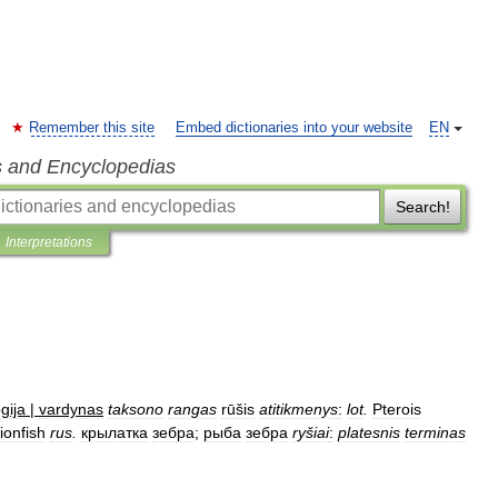
Remember this site
Embed dictionaries into your website
EN
s and Encyclopedias
Search!
Interpretations
gija
|
vardynas
taksono
rangas
rūšis
atitikmenys
:
lot
.
Pterois
lionfish
rus
.
крылатка
зебра
;
рыба
зебра
ryšiai
:
platesnis
terminas